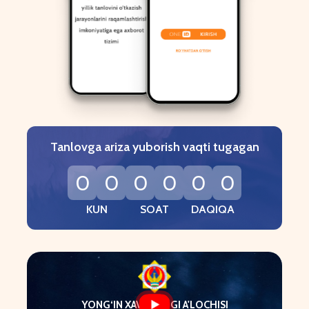
Tanlovga ariza yuborish vaqti tugagan
0
0
0
0
0
0
KUN
SOAT
DAQIQA
YONG‘IN XAVFSIZLIGI A'LOCHISI