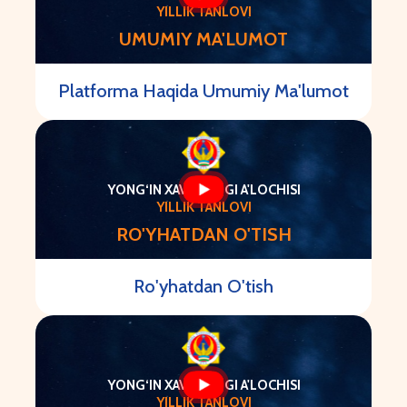
YILLIK TANLOVI
UMUMIY MA'LUMOT
Platforma Haqida Umumiy Ma'lumot
YONG‘IN XAVFSIZLIGI A'LOCHISI
YILLIK TANLOVI
RO'YHATDAN O'TISH
Ro'yhatdan O'tish
YONG‘IN XAVFSIZLIGI A'LOCHISI
YILLIK TANLOVI