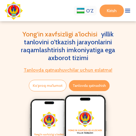
Kirish
O'Z
Yong‘in xavfsizligi a'lochisi
yillik
tanlovini o’tkazish jarayonlarini
raqamlashtirish imkoniyatiga ega
axborot tizimi
Tanlovda qatnashuvchilar uchun eslatma!
Ko'proq ma'lumot
Tanlovda qatnashish