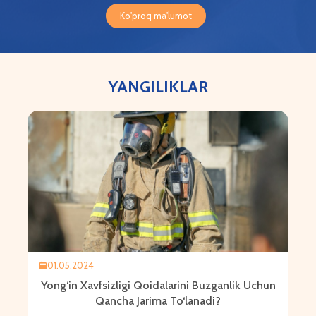
Ko'proq ma'lumot
YANGILIKLAR
01.05.2024
Yong‘in Xavfsizligi Qoidalarini Buzganlik Uchun
Qancha Jarima To‘lanadi?